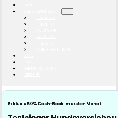
HOME
ONLINEABSCHLUSS
HUNDE-OP
HUNDE-KV
KATZEN-OP
KATZEN-KV
PFERDE-OP
PFERDE HAFTPLICHT
BLOG
FAQ
PARTNERSCHAFTEN
ÜBER UNS
Exklusiv 50% Cash-Back im ersten Monat
Testsieger Hundeversicher