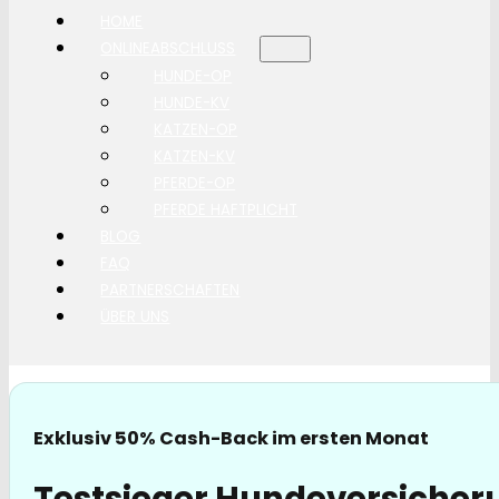
HOME
ONLINEABSCHLUSS
HUNDE-OP
HUNDE-KV
KATZEN-OP
KATZEN-KV
PFERDE-OP
PFERDE HAFTPLICHT
BLOG
FAQ
PARTNERSCHAFTEN
ÜBER UNS
Exklusiv 50% Cash-Back im ersten Monat
Testsieger Hundeversicher