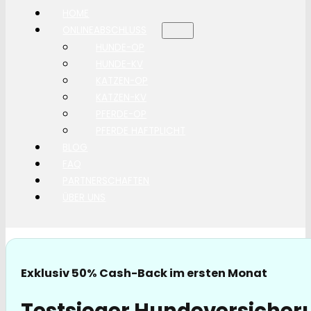
HOME
ONLINEABSCHLUSS
HUNDE-OP
HUNDE-KV
KATZEN-OP
KATZEN-KV
PFERDE-OP
PFERDE HAFTPLICHT
BLOG
FAQ
PARTNERSCHAFTEN
ÜBER UNS
Exklusiv 50% Cash-Back im ersten Monat
Testsieger Hundeversicheru