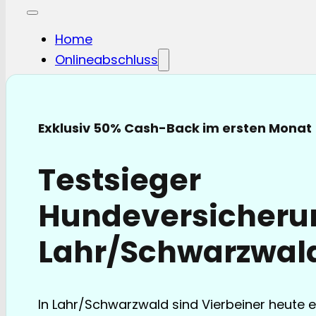
Home
Onlineabschluss
Hunde-OP
Hunde-KV
Katzen-OP
Exklusiv 50% Cash-Back im ersten Monat
Katzen-KV
Pferde-OP
Testsieger
Pferde Haftplicht
Blog
Hundeversicheru
FAQ
Partnerschaften
Lahr/Schwarzwal
Über uns
In Lahr/Schwarzwald sind Vierbeiner heute ei