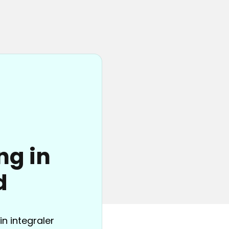
ng in
d
n integraler