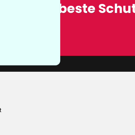
ung, der beste Schut
n sie nicht
von unserer