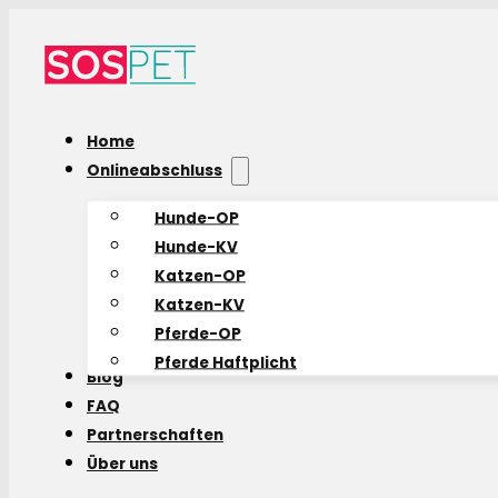
Home
Onlineabschluss
Hunde-OP
Hunde-KV
Katzen-OP
Katzen-KV
Pferde-OP
Pferde Haftplicht
Blog
FAQ
Partnerschaften
Über uns