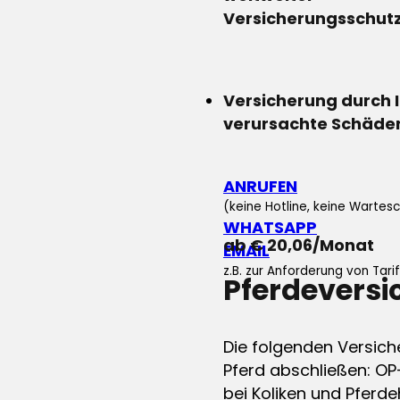
Versicherungsschut
Versicherung durch 
verursachte Schäde
ANRUFEN
(keine Hotline, keine Wartesc
WHATSAPP
ab € 20,06/Monat
EMAIL
z.B. zur Anforderung von Tar
Pferdevers
Die folgenden Versich
Pferd abschließen: OP
bei Koliken und Pferdeh