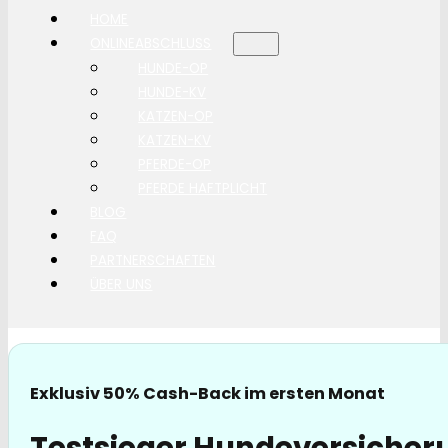
HOME
ONLINEABSCHLUSS
HUNDE-OP
HUNDE-KV
KATZEN-OP
KATZEN-KV
PFERDE-OP
PFERDE HAFTPLICHT
BLOG
FAQ
PARTNERSCHAFTEN
ÜBER UNS
Exklusiv 50% Cash-Back im ersten Monat
Testsieger Hundeversicheru