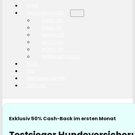
HOME
ONLINEABSCHLUSS
HUNDE-OP
HUNDE-KV
KATZEN-OP
KATZEN-KV
PFERDE-OP
PFERDE HAFTPLICHT
BLOG
FAQ
PARTNERSCHAFTEN
ÜBER UNS
Exklusiv 50% Cash-Back im ersten Monat
Testsieger Hundeversicheru