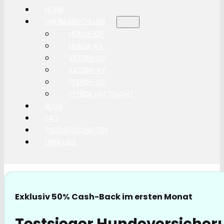
HOME
ONLINEABSCHLUSS
HUNDE-OP
HUNDE-KV
KATZEN-OP
KATZEN-KV
PFERDE-OP
PFERDE HAFTPLICHT
BLOG
FAQ
PARTNERSCHAFTEN
ÜBER UNS
Exklusiv 50% Cash-Back im ersten Monat
Testsieger Hundeversicher