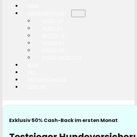
HOME
ONLINEABSCHLUSS
HUNDE-OP
HUNDE-KV
KATZEN-OP
KATZEN-KV
PFERDE-OP
PFERDE HAFTPLICHT
BLOG
FAQ
PARTNERSCHAFTEN
ÜBER UNS
Exklusiv 50% Cash-Back im ersten Monat
Testsieger Hundeversicher