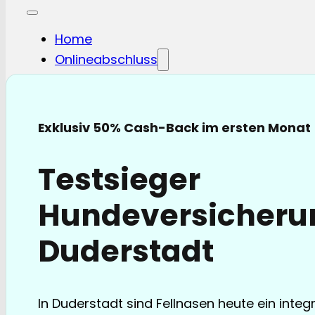
Home
Onlineabschluss
Hunde-OP
Hunde-KV
Katzen-OP
Exklusiv 50% Cash-Back im ersten Monat
Katzen-KV
Pferde-OP
Testsieger
Pferde Haftplicht
Blog
Hundeversicheru
FAQ
Partnerschaften
Duderstadt
Über uns
In Duderstadt sind Fellnasen heute ein integr