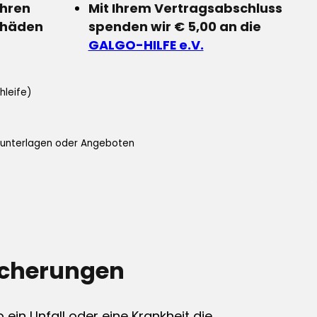
Ihren
Mit Ihrem Vertragsabschluss
chäden
spenden wir € 5,00 an die
GALGO-HILFE e.V.
hleife)
ifunterlagen oder Angeboten
icherungen
ein Unfall oder eine Krankheit die