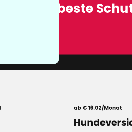
ung, der beste Schut
n sie nicht
von unserer
ab € 16,02/Monat
Hundeversi