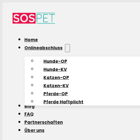
Home
Onlineabschluss
Hunde-OP
Hunde-KV
Katzen-OP
Katzen-KV
Pferde-OP
Pferde Haftplicht
Blog
FAQ
Partnerschaften
Über uns