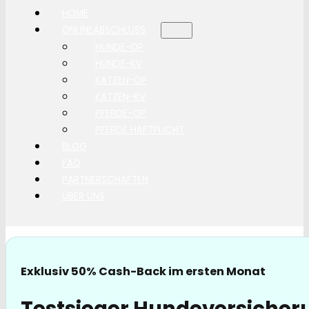
HOME
ONLINEABSCHLUSS
HUNDE-OP
HUNDE-KV
KATZEN-OP
KATZEN-KV
PFERDE-OP
PFERDE HAFTPLICHT
BLOG
FAQ
PARTNERSCHAFTEN
ÜBER UNS
Exklusiv 50% Cash-Back im ersten Monat
Testsieger Hundeversicher