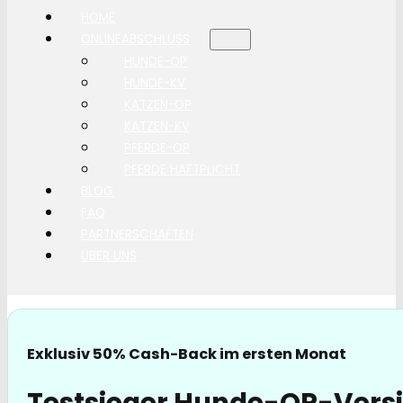
HOME
ONLINEABSCHLUSS
HUNDE-OP
HUNDE-KV
KATZEN-OP
KATZEN-KV
PFERDE-OP
PFERDE HAFTPLICHT
BLOG
FAQ
PARTNERSCHAFTEN
ÜBER UNS
Exklusiv 50% Cash-Back im ersten Monat
Testsieger Hunde-OP-Versi