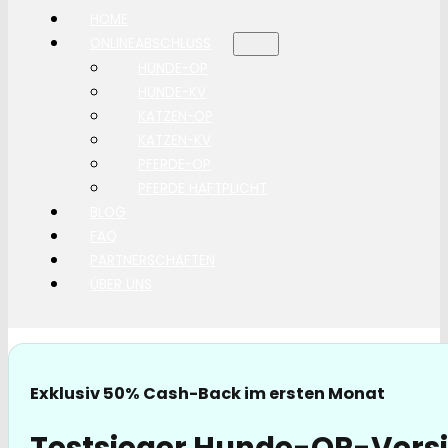
HOME
ONLINEABSCHLUSS
HUNDE-OP
HUNDE-KV
KATZEN-OP
KATZEN-KV
PFERDE-OP
PFERDE HAFTPLICHT
BLOG
FAQ
PARTNERSCHAFTEN
ÜBER UNS
Exklusiv 50% Cash-Back im ersten Monat
Testsieger Hunde-OP-Versi