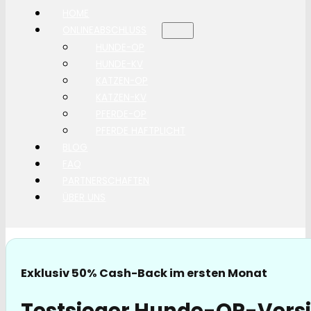
HOME
ONLINEABSCHLUSS
HUNDE-OP
HUNDE-KV
KATZEN-OP
KATZEN-KV
PFERDE-OP
PFERDE HAFTPLICHT
BLOG
FAQ
PARTNERSCHAFTEN
ÜBER UNS
Exklusiv 50% Cash-Back im ersten Monat
Testsieger Hunde-OP-Versi