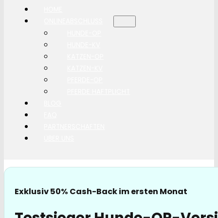
HOME
ONLINEABSCHLUSS
HUNDE-OP
HUNDE-KV
KATZEN-OP
KATZEN-KV
PFERDE-OP
PFERDE HAFTPLICHT
BLOG
FAQ
PARTNERSCHAFTEN
ÜBER UNS
Exklusiv 50% Cash-Back im ersten Monat
Testsieger Hunde-OP-Vers