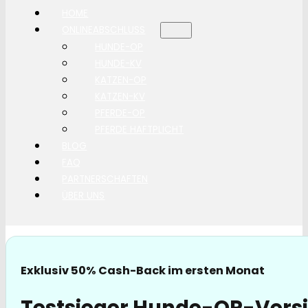
HOME
ONLINEABSCHLUSS
HUNDE-OP
HUNDE-KV
KATZEN-OP
KATZEN-KV
PFERDE-OP
PFERDE HAFTPLICHT
BLOG
FAQ
PARTNERSCHAFTEN
ÜBER UNS
Exklusiv 50% Cash-Back im ersten Monat
Testsieger Hunde-OP-Versi