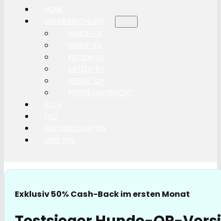
HOME
ONLINEABSCHLUSS
HUNDE-OP
HUNDE-KV
KATZEN-OP
KATZEN-KV
PFERDE-OP
PFERDE HAFTPLICHT
BLOG
FAQ
PARTNERSCHAFTEN
ÜBER UNS
Exklusiv 50% Cash-Back im ersten Monat
Testsieger Hunde-OP-Versi