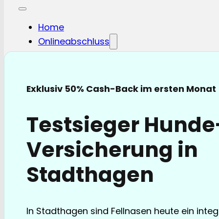
Home
Onlineabschluss
Hunde-OP
Hunde-KV
Katzen-OP
Exklusiv 50% Cash-Back im ersten Monat
Katzen-KV
Pferde-OP
Testsieger Hund
Pferde Haftplicht
Blog
Versicherung in
FAQ
Partnerschaften
Stadthagen
Über uns
In Stadthagen sind Fellnasen heute ein integ