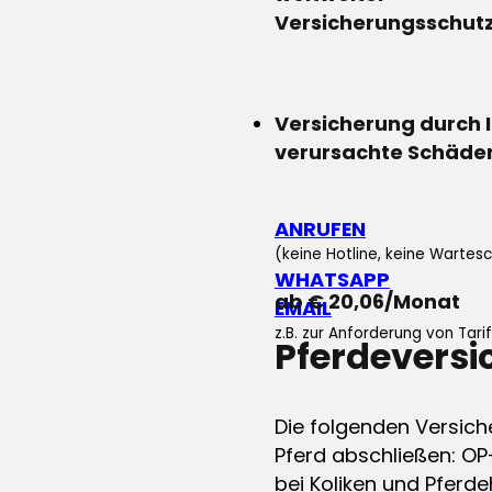
Versicherungsschut
Versicherung durch 
verursachte Schäde
ANRUFEN
(keine Hotline, keine Wartesc
WHATSAPP
ab € 20,06/Monat
EMAIL
z.B. zur Anforderung von Tar
Pferdevers
Die folgenden Versich
Pferd abschließen: OP
bei Koliken und Pferdeh