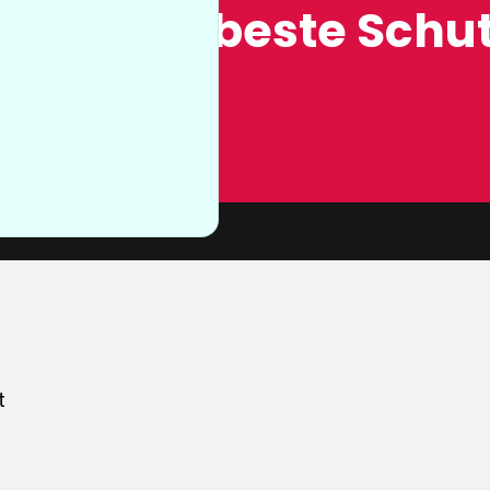
ung, der beste Schut
n sie nicht
von unserer