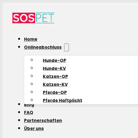
Home
Onlineabschluss
Hunde-OP
Hunde-KV
Katzen-OP
Katzen-KV
Pferde-OP
Pferde Haftplicht
Blog
FAQ
Partnerschaften
Über uns