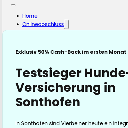
Home
Onlineabschluss
Hunde-OP
Hunde-KV
Katzen-OP
Exklusiv 50% Cash-Back im ersten Monat
Katzen-KV
Pferde-OP
Testsieger Hund
Pferde Haftplicht
Blog
Versicherung in
FAQ
Partnerschaften
Sonthofen
Über uns
In Sonthofen sind Vierbeiner heute ein integr