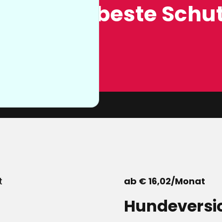
ung, der beste Schut
n sie nicht
von unserer
ab € 16,02/Monat
Hundeversi