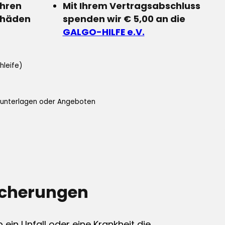
Ihren
Mit Ihrem Vertragsabschluss
chäden
spenden wir € 5,00 an die
GALGO-HILFE e.V.
hleife)
ifunterlagen oder Angeboten
icherungen
ein Unfall oder eine Krankheit die