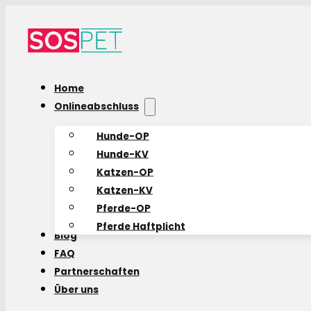
Home
Onlineabschluss
Hunde-OP
Hunde-KV
Katzen-OP
Katzen-KV
Pferde-OP
Pferde Haftplicht
Blog
FAQ
Partnerschaften
Über uns