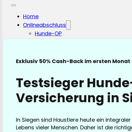
Home
Onlineabschluss
Hunde-OP
Hunde-KV
Katzen-OP
Katzen-KV
Exklusiv 50% Cash-Back im ersten Monat
Pferde-OP
Pferde Haftplicht
Testsieger Hund
Blog
FAQ
Versicherung in 
Partnerschaften
Über uns
In Siegen sind Haustiere heute ein integraler
Lebens vieler Menschen. Daher ist die richt