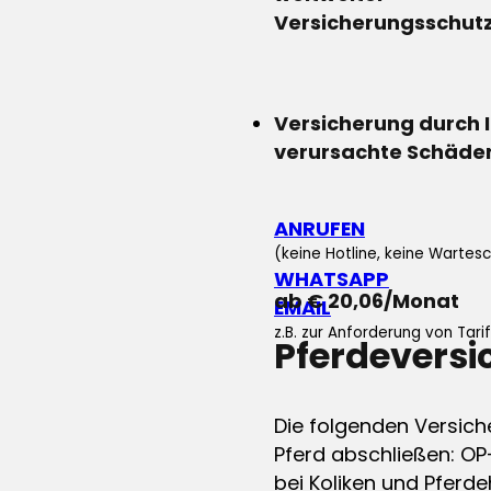
Versicherungsschut
Versicherung durch 
verursachte Schäde
ANRUFEN
(keine Hotline, keine Wartesc
WHATSAPP
ab € 20,06/Monat
EMAIL
z.B. zur Anforderung von Tar
Pferdevers
Die folgenden Versich
Pferd abschließen: OP
bei Koliken und Pferdeh