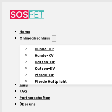
Home
Onlineabschluss
Hunde-OP
Hunde-KV
Katzen-OP
Katzen-KV
Pferde-OP
Pferde Haftplicht
Blog
FAQ
Partnerschaften
Über uns