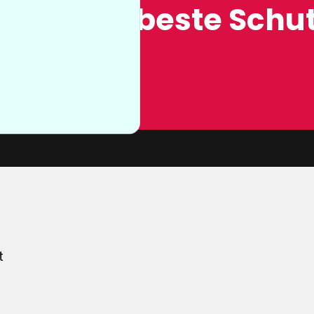
ung, der beste Schut
n sie nicht
von unserer