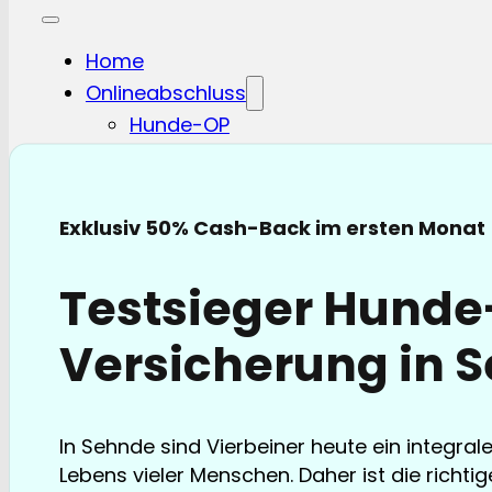
Home
Onlineabschluss
Hunde-OP
Hunde-KV
Katzen-OP
Katzen-KV
Exklusiv 50% Cash-Back im ersten Monat
Pferde-OP
Pferde Haftplicht
Testsieger Hund
Blog
FAQ
Versicherung in 
Partnerschaften
Über uns
In Sehnde sind Vierbeiner heute ein integral
Lebens vieler Menschen. Daher ist die richt