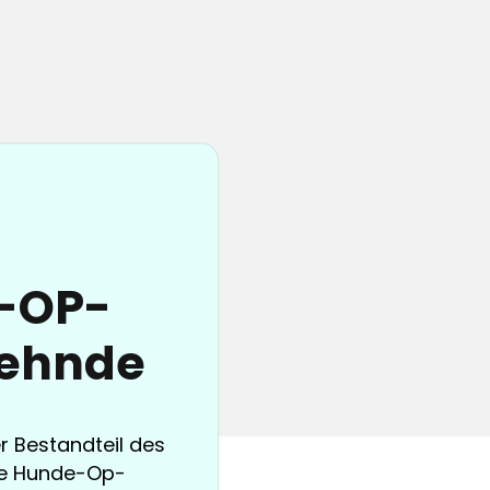
e-OP-
Sehnde
er Bestandteil des
ige Hunde-Op-