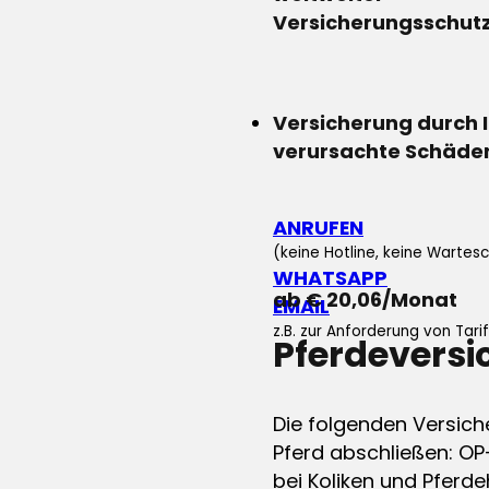
Versicherungsschut
Versicherung durch 
verursachte Schäde
ANRUFEN
(keine Hotline, keine Wartesc
WHATSAPP
ab € 20,06/Monat
EMAIL
z.B. zur Anforderung von Tar
Pferdevers
Die folgenden Versich
Pferd abschließen: OP
bei Koliken und Pferdeh