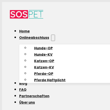
Home
Onlineabschluss
Hunde-OP
Hunde-KV
Katzen-OP
Katzen-KV
Pferde-OP
Pferde Haftplicht
Blog
FAQ
Partnerschaften
Über uns