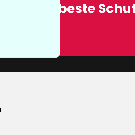
ung, der beste Schut
n sie nicht
von unserer