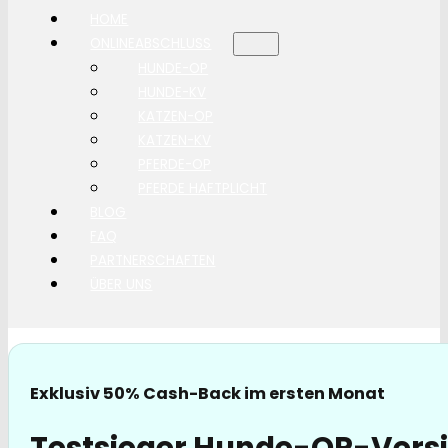
HOME
ONLINEABSCHLUSS
HUNDE-OP
HUNDE-KV
KATZEN-OP
KATZEN-KV
PFERDE-OP
PFERDE HAFTPLICHT
BLOG
FAQ
PARTNERSCHAFTEN
ÜBER UNS
Exklusiv 50% Cash-Back im ersten Monat
Testsieger Hunde-OP-Vers