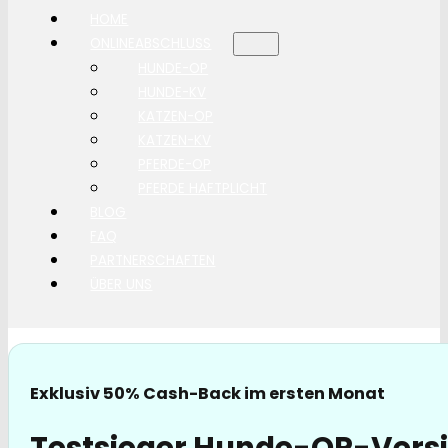
HOME
ONLINEABSCHLUSS
HUNDE-OP
HUNDE-KV
KATZEN-OP
KATZEN-KV
PFERDE-OP
PFERDE HAFTPLICHT
BLOG
FAQ
PARTNERSCHAFTEN
ÜBER UNS
Exklusiv 50% Cash-Back im ersten Monat
Testsieger Hunde-OP-Vers