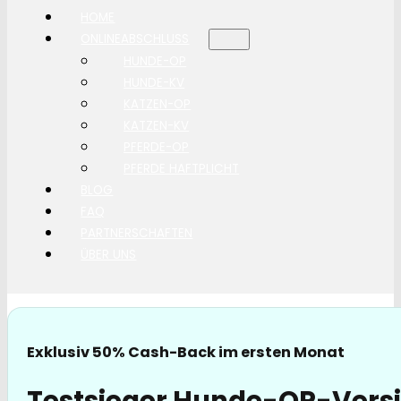
HOME
ONLINEABSCHLUSS
HUNDE-OP
HUNDE-KV
KATZEN-OP
KATZEN-KV
PFERDE-OP
PFERDE HAFTPLICHT
BLOG
FAQ
PARTNERSCHAFTEN
ÜBER UNS
Exklusiv 50% Cash-Back im ersten Monat
Testsieger Hunde-OP-Versi