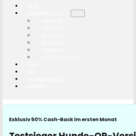
HOME
ONLINEABSCHLUSS
HUNDE-OP
HUNDE-KV
KATZEN-OP
KATZEN-KV
PFERDE-OP
PFERDE HAFTPLICHT
BLOG
FAQ
PARTNERSCHAFTEN
ÜBER UNS
Exklusiv 50% Cash-Back im ersten Monat
Testsieger Hunde-OP-Versi