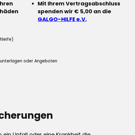
Ihren
Mit Ihrem Vertragsabschluss
chäden
spenden wir € 5,00 an die
GALGO-HILFE e.V.
hleife)
ifunterlagen oder Angeboten
icherungen
ein Unfall oder eine Krankheit die