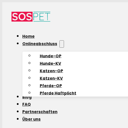
Home
Onlineabschluss
Hunde-OP
Hunde-KV
Katzen-OP
Katzen-KV
Pferde-OP
Pferde Haftplicht
Blog
FAQ
Partnerschaften
Über uns