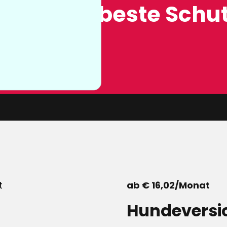
ung, der beste Schut
n sie nicht
von unserer
ab € 16,02/Monat
Hundeversi