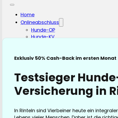
Home
Onlineabschluss
Hunde-OP
Hunde-KV
Katzen-OP
Katzen-KV
Pferde-OP
Exklusiv 50% Cash-Back im ersten Monat
Pferde Haftplicht
Blog
Testsieger Hund
FAQ
Partnerschaften
Versicherung in R
Über uns
In Rinteln sind Vierbeiner heute ein integrale
Lebens vieler Menschen. Daher ist die richt