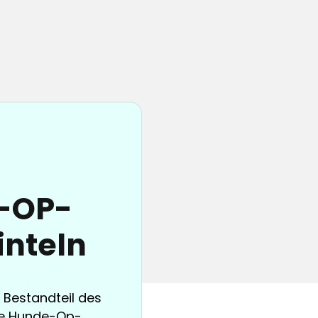
e-OP-
inteln
r Bestandteil des
ige Hunde-Op-