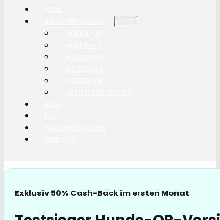
HOME
ONLINEABSCHLUSS
HUNDE-OP
HUNDE-KV
KATZEN-OP
KATZEN-KV
PFERDE-OP
PFERDE HAFTPLICHT
BLOG
FAQ
PARTNERSCHAFTEN
ÜBER UNS
Exklusiv 50% Cash-Back im ersten Monat
Testsieger Hunde-OP-Versi