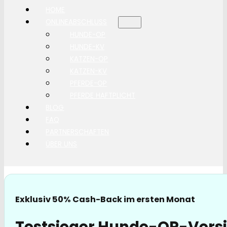
HOME
ONLINEABSCHLUSS
HUNDE-OP
HUNDE-KV
KATZEN-OP
KATZEN-KV
PFERDE-OP
PFERDE HAFTPLICHT
BLOG
FAQ
PARTNERSCHAFTEN
ÜBER UNS
Exklusiv 50% Cash-Back im ersten Monat
Testsieger Hunde-OP-Versi