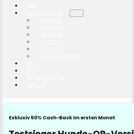
HOME
ONLINEABSCHLUSS
HUNDE-OP
HUNDE-KV
KATZEN-OP
KATZEN-KV
PFERDE-OP
PFERDE HAFTPLICHT
BLOG
FAQ
PARTNERSCHAFTEN
ÜBER UNS
Exklusiv 50% Cash-Back im ersten Monat
Testsieger Hunde-OP-Versi