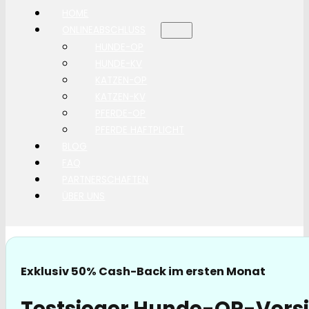
HOME
ONLINEABSCHLUSS
HUNDE-OP
HUNDE-KV
KATZEN-OP
KATZEN-KV
PFERDE-OP
PFERDE HAFTPLICHT
BLOG
FAQ
PARTNERSCHAFTEN
ÜBER UNS
Exklusiv 50% Cash-Back im ersten Monat
Testsieger Hunde-OP-Versi