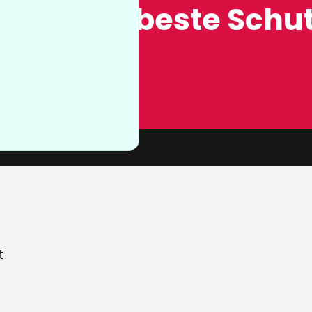
ung, der beste Schut
n sie nicht
von unserer