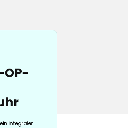
e-OP-
uhr
ein integraler