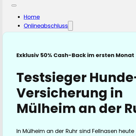
Home
Onlineabschluss
Hunde-OP
Hunde-KV
Katzen-OP
Exklusiv 50% Cash-Back im ersten Monat
Katzen-KV
Pferde-OP
Testsieger Hund
Pferde Haftplicht
Blog
Versicherung in
FAQ
Partnerschaften
Mülheim an der R
Über uns
In Mülheim an der Ruhr sind Fellnasen heute 