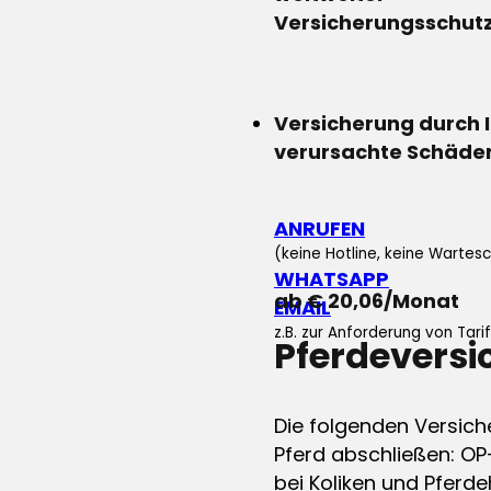
Versicherungsschut
Versicherung durch 
verursachte Schäde
ANRUFEN
(keine Hotline, keine Wartesc
WHATSAPP
ab € 20,06/Monat
EMAIL
z.B. zur Anforderung von Tar
Pferdevers
Die folgenden Versich
Pferd abschließen: OP
bei Koliken und Pferdeh