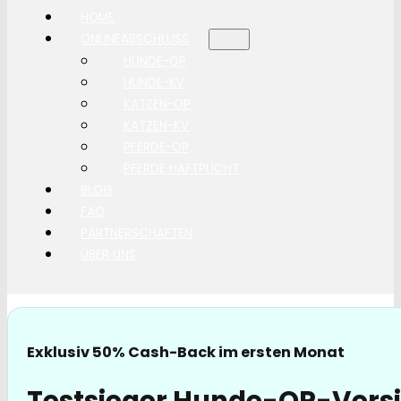
HOME
ONLINEABSCHLUSS
HUNDE-OP
HUNDE-KV
KATZEN-OP
KATZEN-KV
PFERDE-OP
PFERDE HAFTPLICHT
BLOG
FAQ
PARTNERSCHAFTEN
ÜBER UNS
Exklusiv 50% Cash-Back im ersten Monat
Testsieger Hunde-OP-Versi