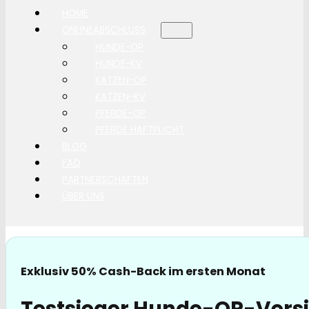
HOME
ONLINEABSCHLUSS
HUNDE-OP
HUNDE-KV
KATZEN-OP
KATZEN-KV
PFERDE-OP
PFERDE HAFTPLICHT
BLOG
FAQ
PARTNERSCHAFTEN
ÜBER UNS
Exklusiv 50% Cash-Back im ersten Monat
Testsieger Hunde-OP-Versi