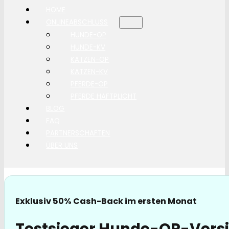
HOME
ONLINEABSCHLUSS
HUNDE-OP
HUNDE-KV
KATZEN-OP
KATZEN-KV
PFERDE-OP
PFERDE HAFTPLICHT
BLOG
FAQ
PARTNERSCHAFTEN
ÜBER UNS
Exklusiv 50% Cash-Back im ersten Monat
Testsieger Hunde-OP-Versi