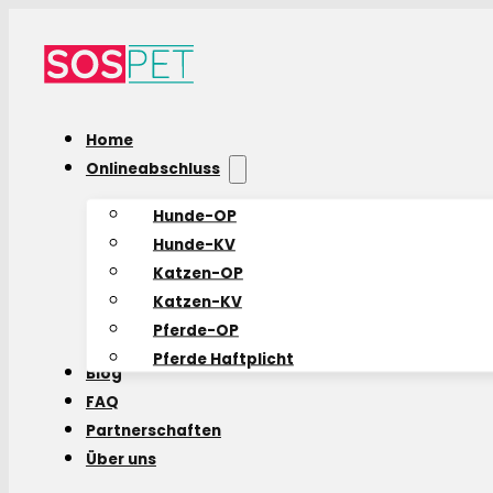
Home
Onlineabschluss
Hunde-OP
Hunde-KV
Katzen-OP
Katzen-KV
Pferde-OP
Pferde Haftplicht
Blog
FAQ
Partnerschaften
Über uns