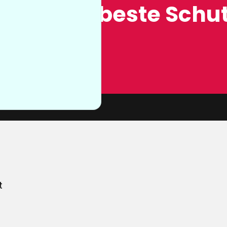
ung, der beste Schut
n sie nicht
von unserer