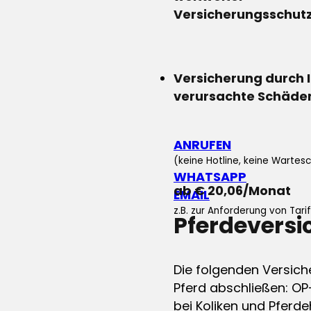
Versicherungsschut
Versicherung durch 
verursachte Schäde
ANRUFEN
(keine Hotline, keine Wartesc
WHATSAPP
ab € 20,06/Monat
EMAIL
z.B. zur Anforderung von Tar
Pferdevers
Die folgenden Versich
Pferd abschließen: OP
bei Koliken und Pferdeh