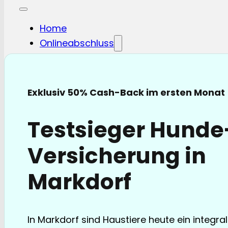
Home
Onlineabschluss
Hunde-OP
Hunde-KV
Katzen-OP
Exklusiv 50% Cash-Back im ersten Monat
Katzen-KV
Pferde-OP
Testsieger Hund
Pferde Haftplicht
Blog
Versicherung in
FAQ
Partnerschaften
Markdorf
Über uns
In Markdorf sind Haustiere heute ein integral