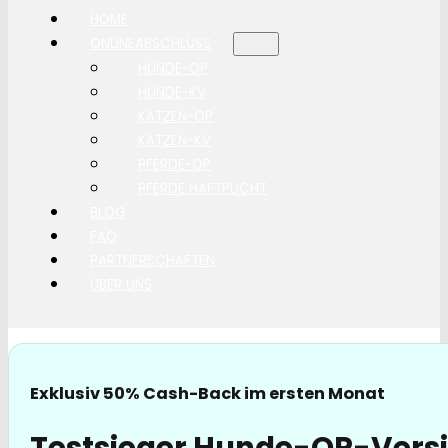
HOME
ONLINEABSCHLUSS
HUNDE-OP
HUNDE-KV
KATZEN-OP
KATZEN-KV
PFERDE-OP
PFERDE HAFTPLICHT
BLOG
FAQ
PARTNERSCHAFTEN
ÜBER UNS
Exklusiv 50% Cash-Back im ersten Monat
Testsieger Hunde-OP-Versi