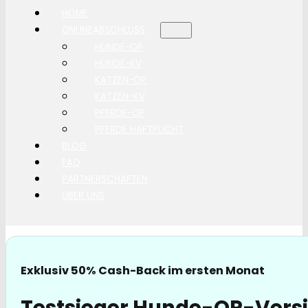
HOME
ONLINEABSCHLUSS
HUNDE-OP
HUNDE-KV
KATZEN-OP
KATZEN-KV
PFERDE-OP
PFERDE HAFTPLICHT
BLOG
FAQ
PARTNERSCHAFTEN
ÜBER UNS
Exklusiv 50% Cash-Back im ersten Monat
Testsieger Hunde-OP-Versi