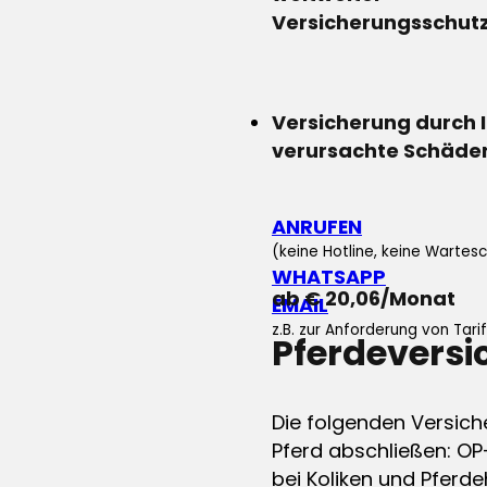
Versicherungsschut
Versicherung durch 
verursachte Schäde
ANRUFEN
(keine Hotline, keine Wartesc
WHATSAPP
ab € 20,06/Monat
EMAIL
z.B. zur Anforderung von Tar
Pferdevers
Die folgenden Versich
Pferd abschließen: OP
bei Koliken und Pferdeh