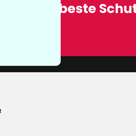
ung, der beste Schut
n sie nicht
von unserer