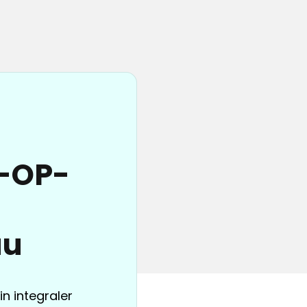
e-OP-
äu
in integraler