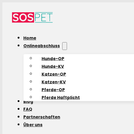
Home
Onlineabschluss
Hunde-OP
Hunde-KV
Katzen-OP
Katzen-KV
Pferde-OP
Pferde Haftplicht
Blog
FAQ
Partnerschaften
Über uns