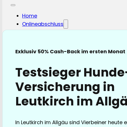
Home
Onlineabschluss
Hunde-OP
Hunde-KV
Katzen-OP
Exklusiv 50% Cash-Back im ersten Monat
Katzen-KV
Pferde-OP
Testsieger Hund
Pferde Haftplicht
Blog
Versicherung in
FAQ
Partnerschaften
Leutkirch im Allg
Über uns
In Leutkirch im Allgäu sind Vierbeiner heute e