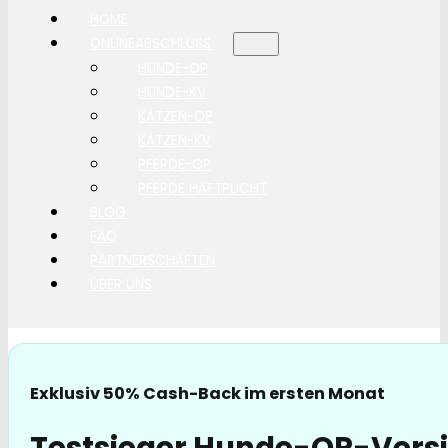
HOME
ONLINEABSCHLUSS
HUNDE-OP
HUNDE-KV
KATZEN-OP
KATZEN-KV
PFERDE-OP
PFERDE HAFTPLICHT
BLOG
FAQ
PARTNERSCHAFTEN
ÜBER UNS
Exklusiv 50% Cash-Back im ersten Monat
Testsieger Hunde-OP-Versi