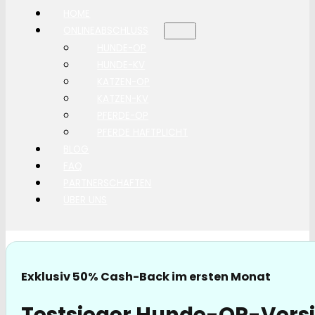
HOME
ONLINEABSCHLUSS
HUNDE-OP
HUNDE-KV
KATZEN-OP
KATZEN-KV
PFERDE-OP
PFERDE HAFTPLICHT
BLOG
FAQ
PARTNERSCHAFTEN
ÜBER UNS
Exklusiv 50% Cash-Back im ersten Monat
Testsieger Hunde-OP-Versi