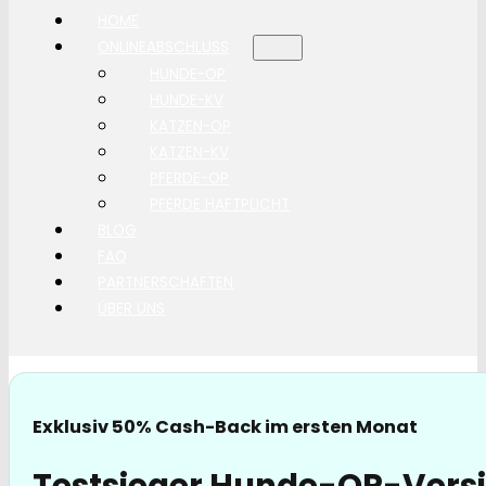
HOME
ONLINEABSCHLUSS
HUNDE-OP
HUNDE-KV
KATZEN-OP
KATZEN-KV
PFERDE-OP
PFERDE HAFTPLICHT
BLOG
FAQ
PARTNERSCHAFTEN
ÜBER UNS
Exklusiv 50% Cash-Back im ersten Monat
Testsieger Hunde-OP-Vers