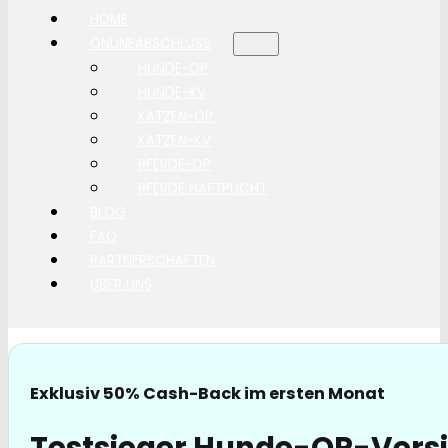
HOME
ONLINEABSCHLUSS
HUNDE-OP
HUNDE-KV
KATZEN-OP
KATZEN-KV
PFERDE-OP
PFERDE HAFTPLICHT
BLOG
FAQ
PARTNERSCHAFTEN
ÜBER UNS
Exklusiv 50% Cash-Back im ersten Monat
Testsieger Hunde-OP-Versic