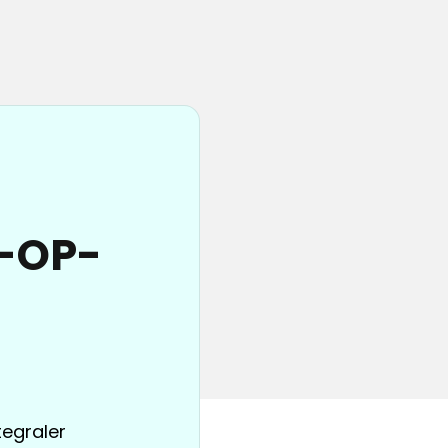
e-OP-
tegraler