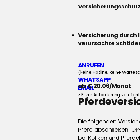
Versicherungsschut
Versicherung durch 
verursachte Schäde
ANRUFEN
(keine Hotline, keine Wartesc
WHATSAPP
ab € 20,06/Monat
EMAIL
z.B. zur Anforderung von Tar
Pferdevers
Die folgenden Versich
Pferd abschließen: OP
bei Koliken und Pferdeh