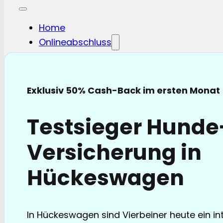
Home
Onlineabschluss
Hunde-OP
Hunde-KV
Katzen-OP
Exklusiv 50% Cash-Back im ersten Monat
Katzen-KV
Pferde-OP
Testsieger Hund
Pferde Haftplicht
Blog
Versicherung in
FAQ
Partnerschaften
Hückeswagen
Über uns
In Hückeswagen sind Vierbeiner heute ein in