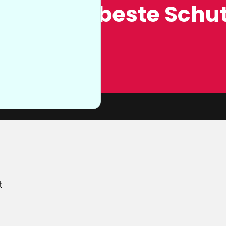
ung, der beste Schut
n sie nicht
von unserer