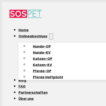
Home
Onlineabschluss
Hunde-OP
Hunde-KV
Katzen-OP
Katzen-KV
Pferde-OP
Pferde Haftplicht
Blog
FAQ
Partnerschaften
Über uns