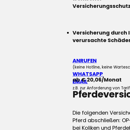
Versicherungsschut
Versicherung durch 
verursachte Schäde
ANRUFEN
(keine Hotline, keine Wartesc
WHATSAPP
ab € 20,06/Monat
EMAIL
z.B. zur Anforderung von Tar
Pferdevers
Die folgenden Versich
Pferd abschließen: OP
bei Koliken und Pferdeh