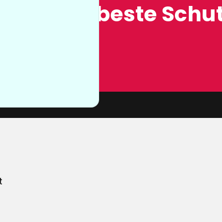
ung, der beste Schut
n sie nicht
von unserer