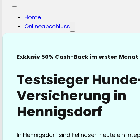
Home
Onlineabschluss
Hunde-OP
Hunde-KV
Katzen-OP
Exklusiv 50% Cash-Back im ersten Monat
Katzen-KV
Pferde-OP
Testsieger Hund
Pferde Haftplicht
Blog
Versicherung in
FAQ
Partnerschaften
Hennigsdorf
Über uns
In Hennigsdorf sind Fellnasen heute ein integ