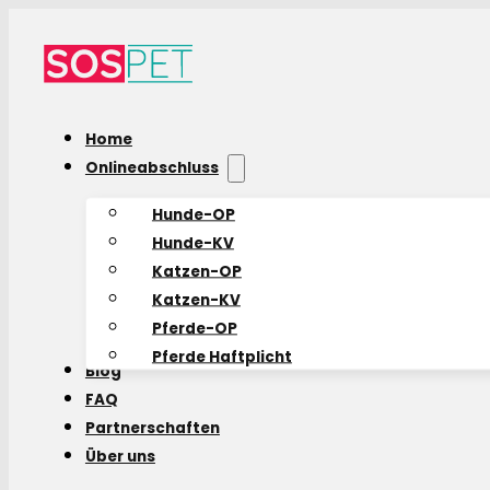
Home
Onlineabschluss
Hunde-OP
Hunde-KV
Katzen-OP
Katzen-KV
Pferde-OP
Pferde Haftplicht
Blog
FAQ
Partnerschaften
Über uns