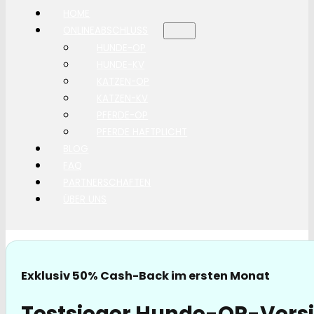
HOME
ONLINEABSCHLUSS
HUNDE-OP
HUNDE-KV
KATZEN-OP
KATZEN-KV
PFERDE-OP
PFERDE HAFTPLICHT
BLOG
FAQ
PARTNERSCHAFTEN
ÜBER UNS
Exklusiv 50% Cash-Back im ersten Monat
Testsieger Hunde-OP-Vers