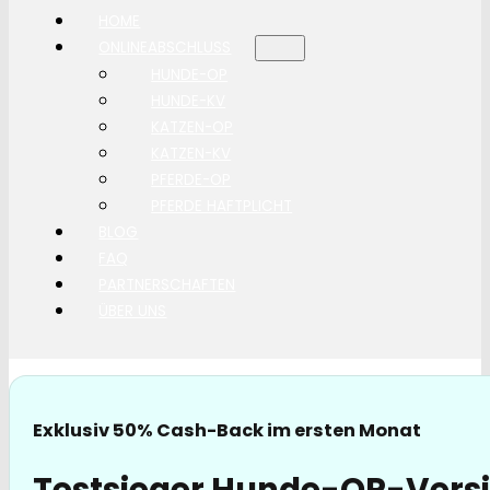
HOME
ONLINEABSCHLUSS
HUNDE-OP
HUNDE-KV
KATZEN-OP
KATZEN-KV
PFERDE-OP
PFERDE HAFTPLICHT
BLOG
FAQ
PARTNERSCHAFTEN
ÜBER UNS
Exklusiv 50% Cash-Back im ersten Monat
Testsieger Hunde-OP-Vers