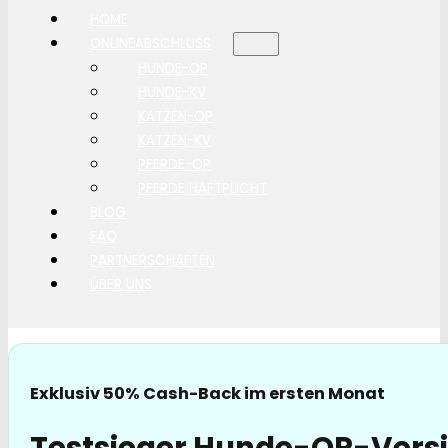
HOME
ONLINEABSCHLUSS
HUNDE-OP
HUNDE-KV
KATZEN-OP
KATZEN-KV
PFERDE-OP
PFERDE HAFTPLICHT
BLOG
FAQ
PARTNERSCHAFTEN
ÜBER UNS
Exklusiv 50% Cash-Back im ersten Monat
Testsieger Hunde-OP-Vers