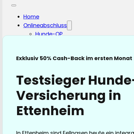
Home
Onlineabschluss
Hunde-OP
Hunde-KV
Katzen-OP
Katzen-KV
Exklusiv 50% Cash-Back im ersten Monat
Pferde-OP
Pferde Haftplicht
Testsieger Hund
Blog
FAQ
Versicherung in
Partnerschaften
Über uns
Ettenheim
In Ettenheim sind Fellnasen heute ein integra