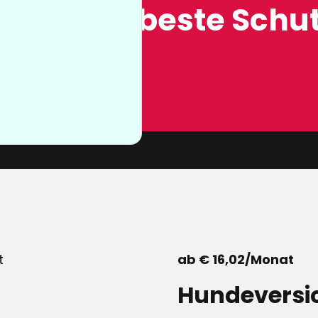
ung, der beste Schut
n sie nicht
von unserer
ab € 16,02/Monat
Hundeversi