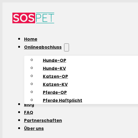
Home
Onlineabschluss
Hunde-OP
Hunde-KV
Katzen-OP
Katzen-KV
Pferde-OP
Pferde Haftplicht
Blog
FAQ
Partnerschaften
Über uns