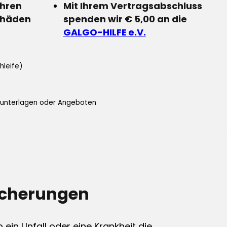
Ihren
Mit Ihrem Vertragsabschluss
chäden
spenden wir € 5,00 an die
GALGO-HILFE e.V.
hleife)
ifunterlagen oder Angeboten
icherungen
ein Unfall oder eine Krankheit die