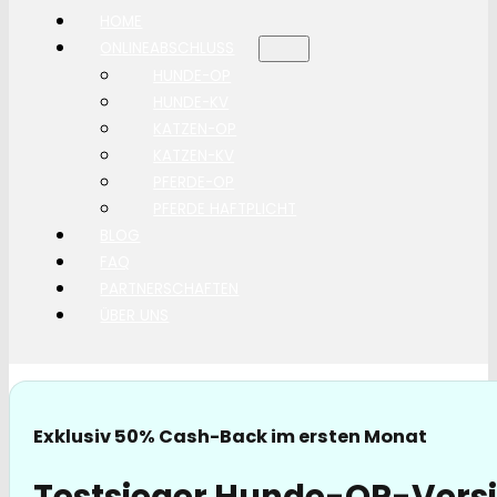
HOME
ONLINEABSCHLUSS
HUNDE-OP
HUNDE-KV
KATZEN-OP
KATZEN-KV
PFERDE-OP
PFERDE HAFTPLICHT
BLOG
FAQ
PARTNERSCHAFTEN
ÜBER UNS
Exklusiv 50% Cash-Back im ersten Monat
Testsieger Hunde-OP-Versi