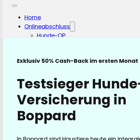
Home
Onlineabschluss
Hunde-OP
Hunde-KV
Katzen-OP
Katzen-KV
Exklusiv 50% Cash-Back im ersten Monat
Pferde-OP
Pferde Haftplicht
Testsieger Hund
Blog
FAQ
Versicherung in
Partnerschaften
Über uns
Boppard
In Boppard sind Haustiere heute ein integral