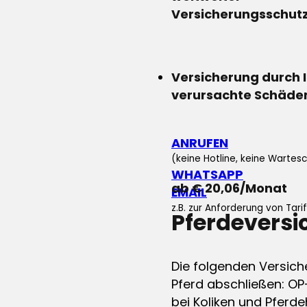
Versicherungsschut
Versicherung durch 
verursachte Schäde
ANRUFEN
(keine Hotline, keine Wartesc
WHATSAPP
ab € 20,06/Monat
EMAIL
z.B. zur Anforderung von Tar
Pferdevers
Die folgenden Versich
Pferd abschließen: OP
bei Koliken und Pferdeh