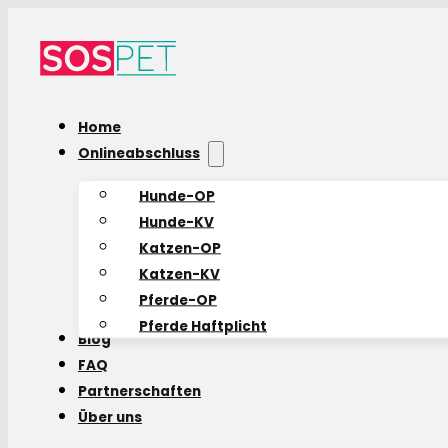
Home
Onlineabschluss
Hunde-OP
Hunde-KV
Katzen-OP
Katzen-KV
Pferde-OP
Pferde Haftplicht
Blog
FAQ
Partnerschaften
Über uns