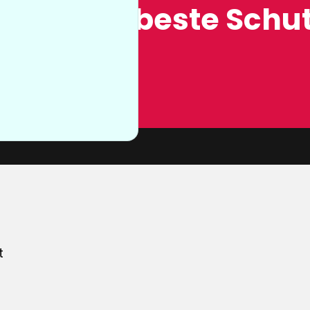
ung, der beste Schut
n sie nicht
von unserer