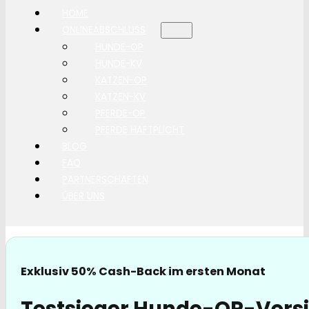
HOME
ONLINEABSCHLUSS
HUNDE-OP
HUNDE-KV
KATZEN-OP
KATZEN-KV
PFERDE-OP
PFERDE HAFTPLICHT
BLOG
FAQ
PARTNERSCHAFTEN
ÜBER UNS
Exklusiv 50% Cash-Back im ersten Monat
Testsieger Hunde-OP-Versi